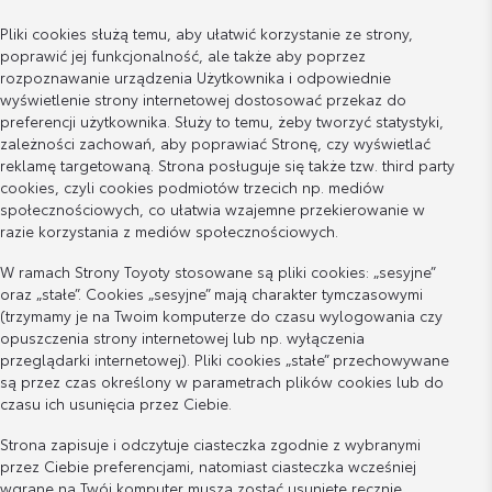
Pliki cookies służą temu, aby ułatwić korzystanie ze strony,
poprawić jej funkcjonalność, ale także aby poprzez
rozpoznawanie urządzenia Użytkownika i odpowiednie
wyświetlenie strony internetowej dostosować przekaz do
preferencji użytkownika. Służy to temu, żeby tworzyć statystyki,
zależności zachowań, aby poprawiać Stronę, czy wyświetlać
reklamę targetowaną. Strona posługuje się także tzw. third party
cookies, czyli cookies podmiotów trzecich np. mediów
społecznościowych, co ułatwia wzajemne przekierowanie w
razie korzystania z mediów społecznościowych.
W ramach Strony Toyoty stosowane są pliki cookies: „sesyjne”
oraz „stałe”. Cookies „sesyjne” mają charakter tymczasowymi
(trzymamy je na Twoim komputerze do czasu wylogowania czy
opuszczenia strony internetowej lub np. wyłączenia
przeglądarki internetowej). Pliki cookies „stałe” przechowywane
są przez czas określony w parametrach plików cookies lub do
czasu ich usunięcia przez Ciebie.
Strona zapisuje i odczytuje ciasteczka zgodnie z wybranymi
przez Ciebie preferencjami, natomiast ciasteczka wcześniej
wgrane na Twój komputer muszą zostać usunięte ręcznie.